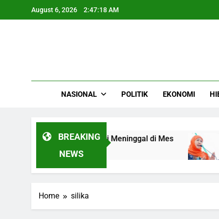
Skip
August 6, 2026
2:47:18 AM
to
content
NASIONAL
POLITIK
EKONOMI
HI
BREAKING
nggota Polisi Polda Kepri Meninggal di Mes
NEWS
Home
silika