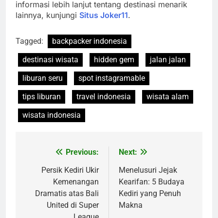
informasi lebih lanjut tentang destinasi menarik
lainnya, kunjungi
Situs Joker11
.
Tagged:
backpacker indonesia
destinasi wisata
hidden gem
jalan jalan
liburan seru
spot instagramable
tips liburan
travel indonesia
wisata alam
wisata indonesia
Previous:
Next:
Post
navigation
Persik Kediri Ukir
Menelusuri Jejak
Kemenangan
Kearifan: 5 Budaya
Dramatis atas Bali
Kediri yang Penuh
United di Super
Makna
League