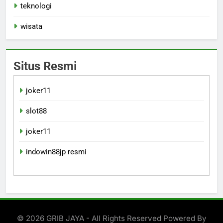
teknologi
wisata
Situs Resmi
joker11
slot88
joker11
indowin88jp resmi
© 2026 GRIB JAYA - All Rights Reserved Powered By