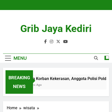
Skip
to
content
Grib Jaya Kediri
MENU
BREAKING
Diduga Korban Kekerasan, Anggota Polisi Polda Ke
4 Months Ago
NEWS
Home
wisata